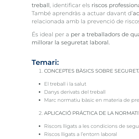
treball
, identificar els
riscos profession
També aprendràs a actuar davant d’
ac
relacionada amb la prevenció de risco
És ideal per a
per a treballadors de qu
millorar la seguretat laboral.
M’int
Si vols
Temari:
formula
CONCEPTES BÀSICS SOBRE SEGURETA
El treball i la salut
Danys derivats del treball
Marc normatiu bàsic en materia de prev
APLICACIÓ PRÁCTICA DE LA NORMATI
Riscors lligats a les condicions de segu
Riscos lligats a l’entorn laboral