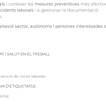
als
i conèixer les
mesures preventives
més efectiv
cidents laborals
i a gestionar la documentació
s.
alsevol sector, autònoms i persones interessades 
eressa
 més informació sobre aquest curs, omple el segü
ri.
T I SALUT EN EL TREBALL
enció de riscos laborals
VA D’ETIQUETATGE
retat