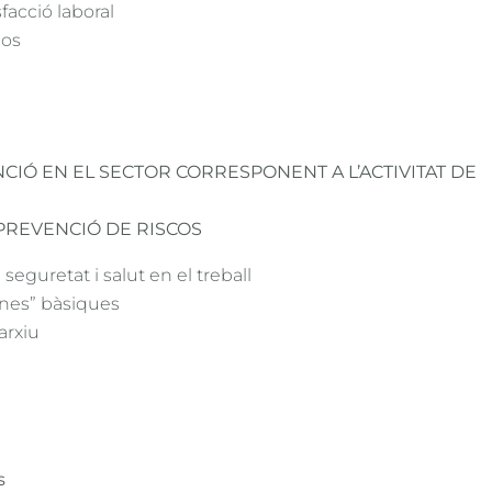
sfacció laboral
cos
NCIÓ EN EL SECTOR CORRESPONENT A L’ACTIVITAT DE
 PREVENCIÓ DE RISCOS
egit i accepto la
política de privacitat
.
eguretat i salut en el treball
tines” bàsiques
rebre missatges comercials de Grup ASPASIA.
arxiu
s