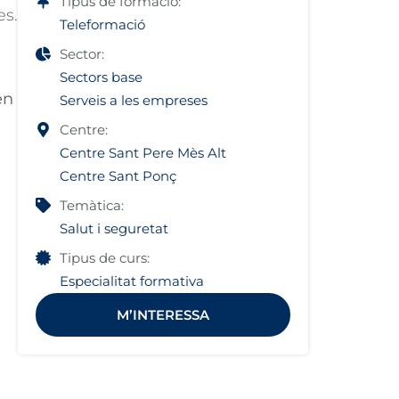
Tipus de formació:
es.
Teleformació
Sector:
Sectors base
×
en
Serveis a les empreses
Centre:
ent
Centre Sant Pere Mès Alt
Centre Sant Ponç
Temàtica:
Salut i seguretat
Tipus de curs:
Especialitat formativa
M’INTERESSA